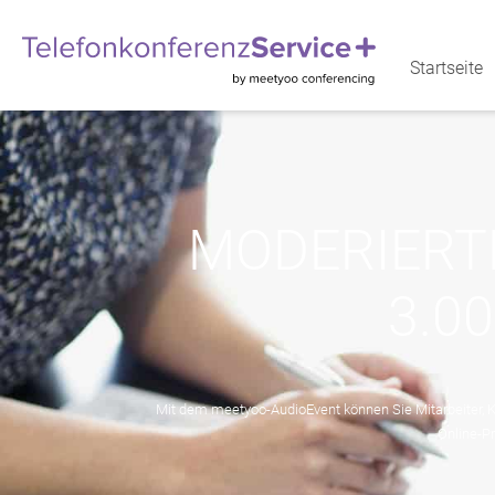
Startseite
MODERIERT
3.0
Mit dem meetyoo-AudioEvent können Sie Mitarbeiter, Ku
Online-P