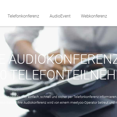
Telefonkonferenz
AudioEvent
Webkonferenz
E AUDIOKONFERENZ 
00 TELEFONTEILNE
nden und Partner einfach, schnell und sicher per Telefonkonferenz informieren. 
räsentation. Ihre Audiokonferenz wird von einem meetyoo-Operator betreut und m