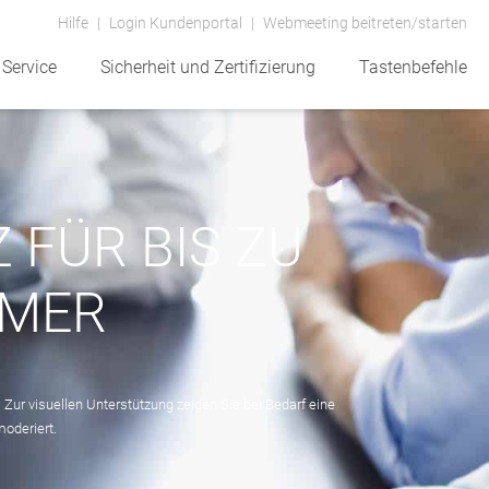
Hilfe
Login Kundenportal
Webmeeting beitreten/starten
Service
Sicherheit und Zertifizierung
Tastenbefehle
FÜR BIS ZU
HMER
Zur visuellen Unterstützung zeigen Sie bei Bedarf eine
oderiert.