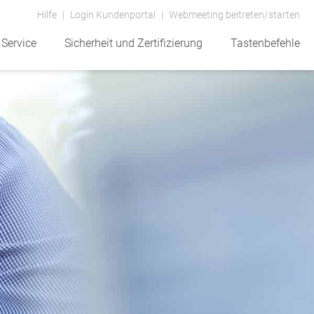
Hilfe
Login Kundenportal
Webmeeting beitreten/starten
Service
Sicherheit und Zertifizierung
Tastenbefehle