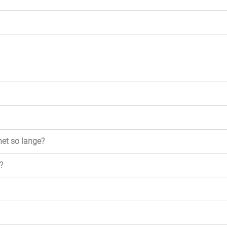
net so lange?
?