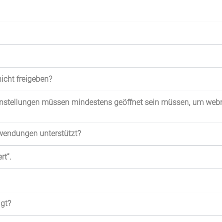
cht freigeben?
Einstellungen müssen mindestens geöffnet sein müssen, um web
wendungen unterstützt?
rt”.
gt?